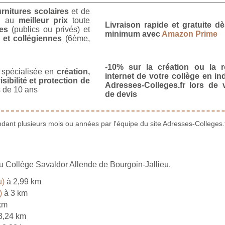
urnitures scolaires
et de
u
au
meilleur prix
toute
Livraison rapide et gratuite 
es
(publics ou privés) et
minimum avec
Amazon Prime
 et collégiennes
(6ème,
-10% sur la création ou la r
spécialisée en
création,
internet de votre collège en in
isibilité et protection de
Adresses-Colleges.fr lors de
 de 10 ans
de devis
ant plusieurs mois ou années par l'équipe du site Adresses-Colleges.f
du Collège Savaldor Allende de Bourgoin-Jallieu.
u)
à 2,99 km
)
à 3 km
km
3,24 km