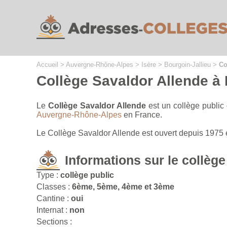
Cookies management panel
Accueil
>
Auvergne-Rhône-Alpes
>
Isère
>
Bourgoin-Jallieu
>
Co
Collège Savaldor Allende à 
Le
Collège Savaldor Allende
est un collège public
Auvergne-Rhône-Alpes
en France.
Le Collège Savaldor Allende est ouvert depuis 1975 
Informations sur le collège
Type :
collège public
Classes :
6ème, 5ème, 4ème et 3ème
Cantine :
oui
Internat :
non
Sections :