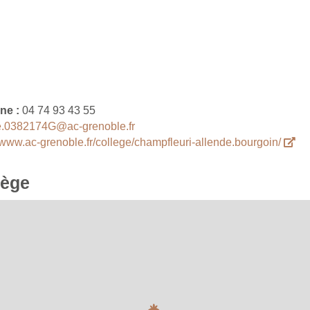
ne :
04 74 93 43 55
.0382174G@ac-grenoble.fr
//www.ac-grenoble.fr/college/champfleuri-allende.bourgoin/
lège