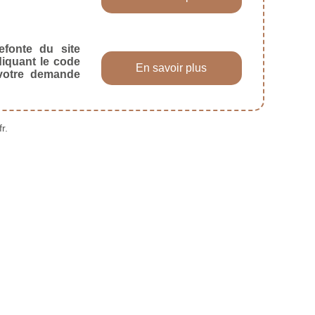
efonte du site
diquant le code
En savoir plus
 votre demande
r.