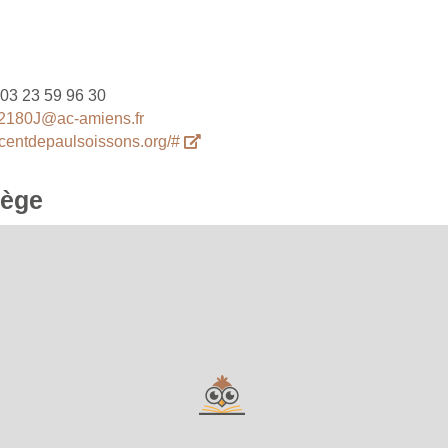
03 23 59 96 30
2180J@ac-amiens.fr
incentdepaulsoissons.org/#
lège