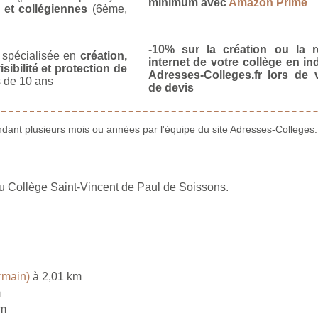
minimum avec
Amazon Prime
 et collégiennes
(6ème,
-10% sur la création ou la r
spécialisée en
création,
internet de votre collège en in
isibilité et protection de
Adresses-Colleges.fr lors de
 de 10 ans
de devis
ant plusieurs mois ou années par l'équipe du site Adresses-Colleges.f
du Collège Saint-Vincent de Paul de Soissons.
rmain)
à 2,01 km
m
km