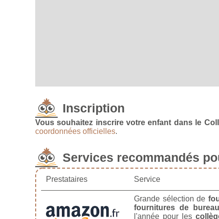
Inscription
Vous souhaitez inscrire votre enfant dans le Col
coordonnées officielles
.
Services recommandés pou
Prestataires
Service
Grande sélection de
fo
fournitures de burea
l'année pour les
collèg