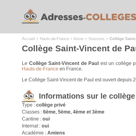
Cookies management panel
Accueil
>
Hauts-de-France
>
Aisne
>
Soissons
>
Collège Saint
Collège Saint-Vincent de Pa
Le
Collège Saint-Vincent de Paul
est un collège p
Hauts-de-France
en France.
Le Collège Saint-Vincent de Paul est ouvert depuis 
Informations sur le collège
Type :
collège privé
Classes :
6ème, 5ème, 4ème et 3ème
Cantine :
oui
Internat :
oui
Académie :
Amiens