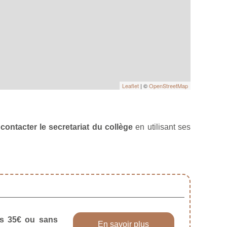
Leaflet
| ©
OpenStreetMap
à
contacter le secretariat du collège
en utilisant ses
dès 35€ ou sans
En savoir plus