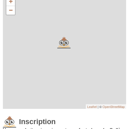
+
−
Leaflet
| ©
OpenStreetMap
Inscription