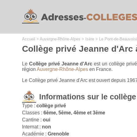
Cookies management panel
Accueil
>
Auvergne-Rhône-Alpes
>
Isère
>
Le Pont-de-Beauvois
Collège privé Jeanne d'Arc
Le
Collège privé Jeanne d'Arc
est un collège priv
région
Auvergne-Rhône-Alpes
en France.
Le Collège privé Jeanne d'Arc est ouvert depuis 196
Informations sur le collège
Type :
collège privé
Classes :
6ème, 5ème, 4ème et 3ème
Cantine :
oui
Internat :
non
Académie :
Grenoble