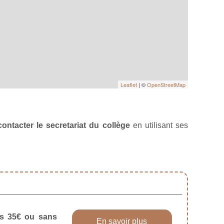
Leaflet
| ©
OpenStreetMap
contacter le secretariat du collège
en utilisant ses
dès 35€ ou sans
En savoir plus