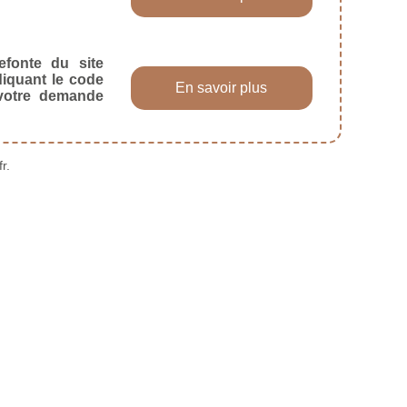
efonte du site
diquant le code
En savoir plus
 votre demande
r.