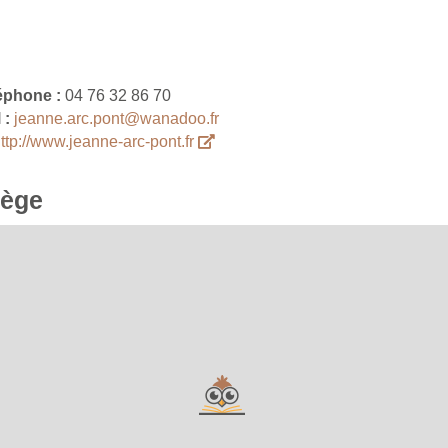
éphone :
04 76 32 86 70
 :
jeanne.arc.pont@wanadoo.fr
ttp://www.jeanne-arc-pont.fr
lège