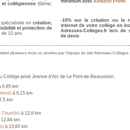
minimum avec
Amazon Prime
 et collégiennes
(6ème,
-10% sur la création ou la r
spécialisée en
création,
internet de votre collège en in
isibilité et protection de
Adresses-Colleges.fr lors de
 de 10 ans
de devis
ant plusieurs mois ou années par l'équipe du site Adresses-Colleges.f
du Collège privé Jeanne d'Arc de Le Pont-de-Beauvoisin.
 0,95 km
phiné)
à 6,15 km
7,5 km
-Thuellin)
à 12,8 km
 12,84 km
s)
à 13,65 km