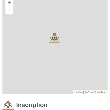
+
−
Leaflet
| ©
OpenStreetMap
Inscription