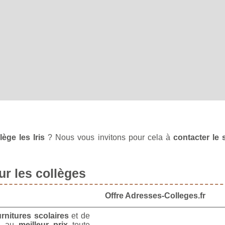
ège les Iris
? Nous vous invitons pour cela à
contacter le 
r les collèges
Offre Adresses-Colleges.fr
urnitures scolaires
et de
u
au
meilleur prix
toute