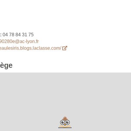
 :
04 78 84 31 75
90280e@ac-lyon.fr
seaulesiris.blogs.laclasse.com/
lège