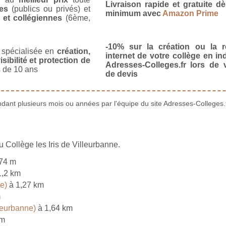
Livraison rapide et gratuite 
es
(publics ou privés) et
minimum avec
Amazon Prime
 et collégiennes
(6ème,
-10% sur la création ou la r
spécialisée en
création,
internet de votre collège en in
isibilité et protection de
Adresses-Colleges.fr lors de
 de 10 ans
de devis
ant plusieurs mois ou années par l'équipe du site Adresses-Colleges.f
 Collège les Iris de Villeurbanne.
74 m
1,2 km
e)
à 1,27 km
m
leurbanne)
à 1,64 km
km