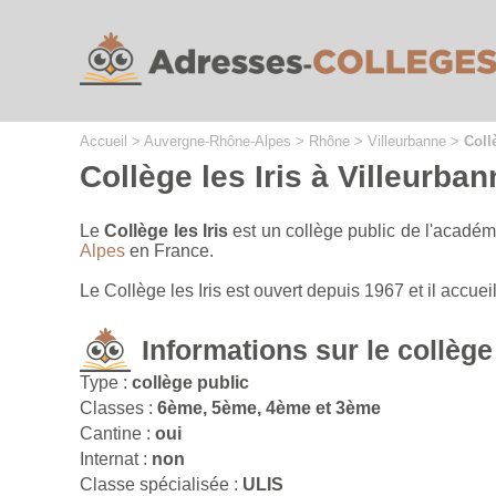
Cookies management panel
Accueil
>
Auvergne-Rhône-Alpes
>
Rhône
>
Villeurbanne
>
Coll
Collège les Iris à Villeurba
Le
Collège les Iris
est un collège public de l'académ
Alpes
en France.
Le Collège les Iris est ouvert depuis 1967 et il acc
Informations sur le collège
Type :
collège public
Classes :
6ème, 5ème, 4ème et 3ème
Cantine :
oui
Internat :
non
Classe spécialisée :
ULIS