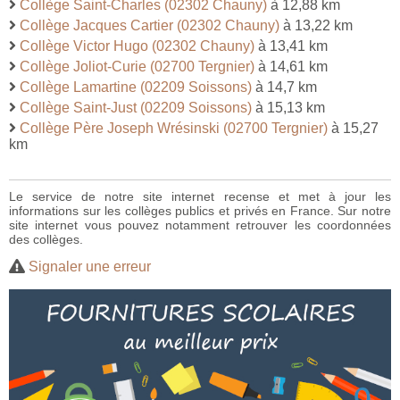
Collège Saint-Charles (02302 Chauny)
à 12,88 km
Collège Jacques Cartier (02302 Chauny)
à 13,22 km
Collège Victor Hugo (02302 Chauny)
à 13,41 km
Collège Joliot-Curie (02700 Tergnier)
à 14,61 km
Collège Lamartine (02209 Soissons)
à 14,7 km
Collège Saint-Just (02209 Soissons)
à 15,13 km
Collège Père Joseph Wrésinski (02700 Tergnier)
à 15,27
km
Le service de notre site internet recense et met à jour les
informations sur les collèges publics et privés en France. Sur notre
site internet vous pouvez notamment retrouver les coordonnées
des collèges.
Signaler une erreur