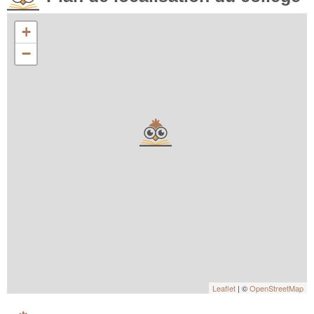
+
−
Leaflet
| ©
OpenStreetMap