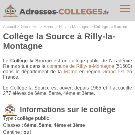
Cookies management panel
Accueil
>
Grand Est
>
Marne
>
Rilly-la-Montagne
>
Collège la Source
Collège la Source à Rilly-la-
Montagne
Le
Collège la Source
est un collège public de l'académie
Reims situé dans la
commune de Rilly-la-Montagne
(51500)
dans le département de la
Marne
en région
Grand Est
en
France.
Le Collège la Source est ouvert depuis 1965 et il accueille
277 élèves de 6ème, 5ème, 4ème et 3ème.
Informations sur le collège
Type :
collège public
Classes :
6ème, 5ème, 4ème et 3ème
Cantine :
oui