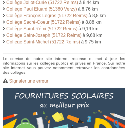
Collège Joliot-Curie (51722 Reims)
à 8,44 km
Collège Paul Eluard (51380 Verzy)
à 8,76 km
Collège François Legros (51722 Reims)
à 8,8 km
Collège Sacré-Coeur (51722 Reims)
à 8,88 km
Collège Saint-Rémi (51722 Reims)
à 9,19 km
Collège Saint-Joseph (51722 Reims)
à 9,68 km
Collège Saint-Michel (51722 Reims)
à 9,75 km
Le service de notre site internet recense et met à jour les
informations sur les collèges publics et privés en France. Sur notre
site internet vous pouvez notamment retrouver les coordonnées
des collèges.
Signaler une erreur