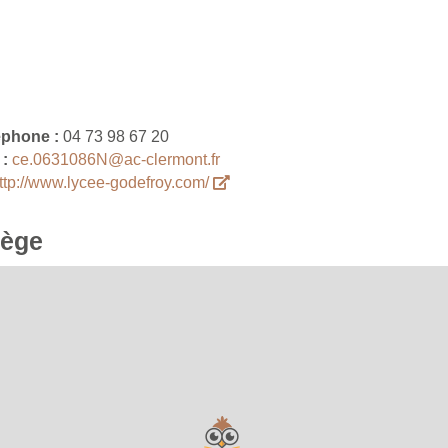
éphone :
04 73 98 67 20
 :
ce.0631086N@ac-clermont.fr
ttp://www.lycee-godefroy.com/
lège