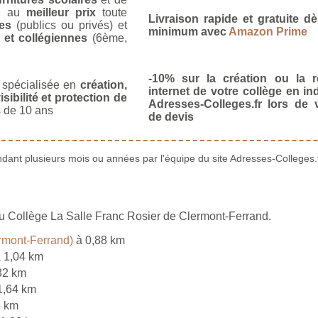
u
au
meilleur prix
toute
Livraison rapide et gratuite 
es
(publics ou privés) et
minimum avec
Amazon Prime
 et collégiennes
(6ème,
-10% sur la création ou la r
spécialisée en
création,
internet de votre collège en in
isibilité et protection de
Adresses-Colleges.fr lors de
 de 10 ans
de devis
ant plusieurs mois ou années par l'équipe du site Adresses-Colleges.f
du Collège La Salle Franc Rosier de Clermont-Ferrand.
rmont-Ferrand)
à 0,88 km
 1,04 km
32 km
1,64 km
3 km