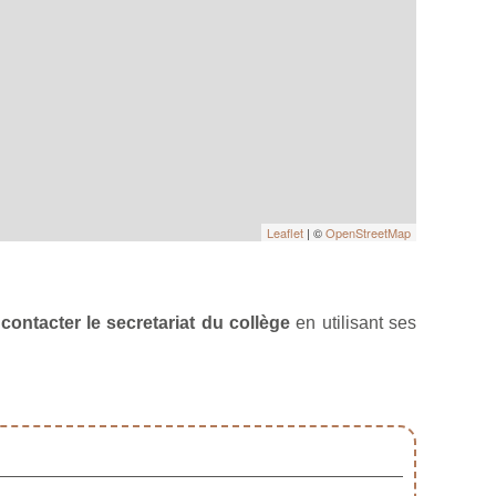
Leaflet
| ©
OpenStreetMap
à
contacter le secretariat du collège
en utilisant ses