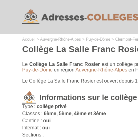
Cookies management panel
Accueil
>
Auvergne-Rhône-Alpes
>
Puy-de-Dôme
>
Clermont-Fe
Collège La Salle Franc Rosi
Le
Collège La Salle Franc Rosier
est un collège p
Puy-de-Dôme
en région
Auvergne-Rhône-Alpes
en F
Le Collège La Salle Franc Rosier est ouvert depuis 
Informations sur le collège
Type :
collège privé
Classes :
6ème, 5ème, 4ème et 3ème
Cantine :
oui
Internat :
oui
Sections :