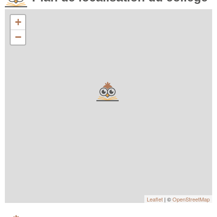
+
−
Leaflet
| ©
OpenStreetMap