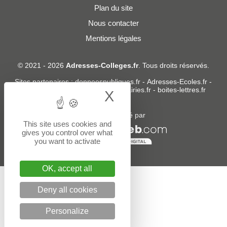
Plan du site
Nous contacter
Mentions légales
© 2021 - 2026
Adresses-Colleges.fr
. Tous droits réservés.
Sites partenaires :
donneespubliques.fr
-
Adresses-Ecoles.fr
-
Adresses-Lycees.fr
-
Adresses-Mairies.fr
-
boites-lettres.fr
X
Hide cookie bann
Un service édité par
This site uses cookies and
gives you control over what
you want to activate
OK, accept all
Deny all cookies
Personalize