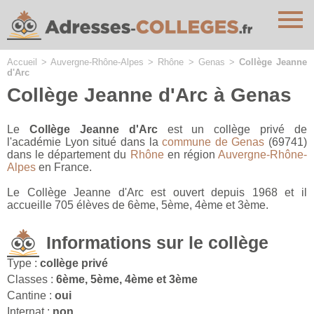
Cookies management panel
Accueil
>
Auvergne-Rhône-Alpes
>
Rhône
>
Genas
>
Collège Jeanne
d'Arc
Collège Jeanne d'Arc à Genas
Le
Collège Jeanne d'Arc
est un collège privé de
l'académie Lyon situé dans la
commune de Genas
(69741)
dans le département du
Rhône
en région
Auvergne-Rhône-
Alpes
en France.
Le Collège Jeanne d'Arc est ouvert depuis 1968 et il
accueille 705 élèves de 6ème, 5ème, 4ème et 3ème.
Informations sur le collège
Type :
collège privé
Classes :
6ème, 5ème, 4ème et 3ème
Cantine :
oui
Internat :
non