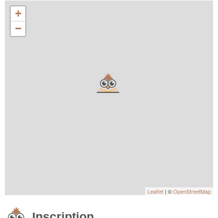
+
−
Leaflet
| ©
OpenStreetMap
Inscription