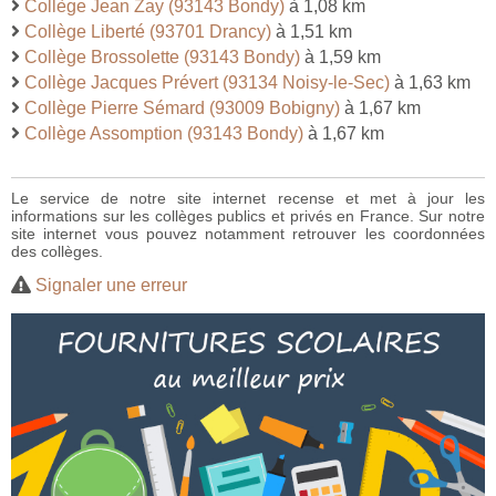
Collège Jean Zay (93143 Bondy)
à 1,08 km
Collège Liberté (93701 Drancy)
à 1,51 km
Collège Brossolette (93143 Bondy)
à 1,59 km
Collège Jacques Prévert (93134 Noisy-le-Sec)
à 1,63 km
Collège Pierre Sémard (93009 Bobigny)
à 1,67 km
Collège Assomption (93143 Bondy)
à 1,67 km
Le service de notre site internet recense et met à jour les
informations sur les collèges publics et privés en France. Sur notre
site internet vous pouvez notamment retrouver les coordonnées
des collèges.
Signaler une erreur