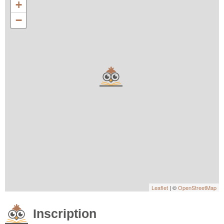
+
−
Leaflet
| ©
OpenStreetMap
Inscription