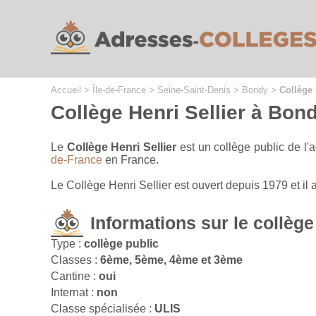
Cookies management panel
Accueil
>
Île-de-France
>
Seine-Saint-Denis
>
Bondy
>
Collège 
Collège Henri Sellier à Bon
Le
Collège Henri Sellier
est un collège public de l'
de-France
en France.
Le Collège Henri Sellier est ouvert depuis 1979 et i
Informations sur le collège
Type :
collège public
Classes :
6ème, 5ème, 4ème et 3ème
Cantine :
oui
Internat :
non
Classe spécialisée :
ULIS