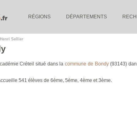
RÉGIONS
DÉPARTEMENTS
RECH
Henri Sellier
dy
académie Créteil situé dans la
commune de Bondy
(93143) dan
l accueille 541 élèves de 6ème, 5ème, 4ème et 3ème.