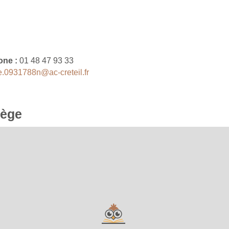
one :
01 48 47 93 33
e.0931788n@ac-creteil.fr
lège