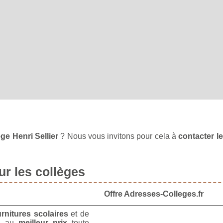
ge Henri Sellier
? Nous vous invitons pour cela à
contacter le
r les collèges
Offre Adresses-Colleges.fr
urnitures scolaires
et de
u
au
meilleur prix
toute