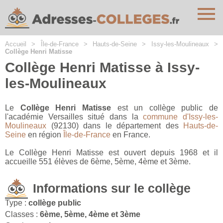
Cookies management panel
Accueil
>
Île-de-France
>
Hauts-de-Seine
>
Issy-les-Moulineaux
>
Collège Henri Matisse
Collège Henri Matisse à Issy-
les-Moulineaux
Le
Collège Henri Matisse
est un collège public de
l'académie Versailles situé dans la
commune d'Issy-les-
Moulineaux
(92130) dans le département des
Hauts-de-
Seine
en région
Île-de-France
en France.
Le Collège Henri Matisse est ouvert depuis 1968 et il
accueille 551 élèves de 6ème, 5ème, 4ème et 3ème.
Informations sur le collège
Type :
collège public
Classes :
6ème, 5ème, 4ème et 3ème