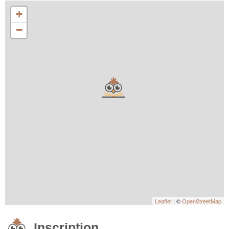
+
−
Leaflet
| ©
OpenStreetMap
Inscription