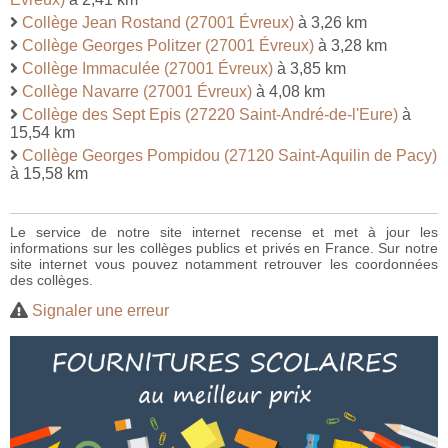
Collège Jean Rostand (27001 Évreux)
à 3,26 km
Collège Georges Politzer (27001 Évreux)
à 3,28 km
Collège Immaculée (27001 Évreux)
à 3,85 km
Collège Navarre (27001 Évreux)
à 4,08 km
Collège des Sept Epis (27220 Saint-André-de-l'Eure)
à
15,54 km
Collège Georges Pompidou (27120 Saint-Aquilin de Pacy)
à 15,58 km
Le service de notre site internet recense et met à jour les
informations sur les collèges publics et privés en France. Sur notre
site internet vous pouvez notamment retrouver les coordonnées
des collèges.
Signaler une erreur