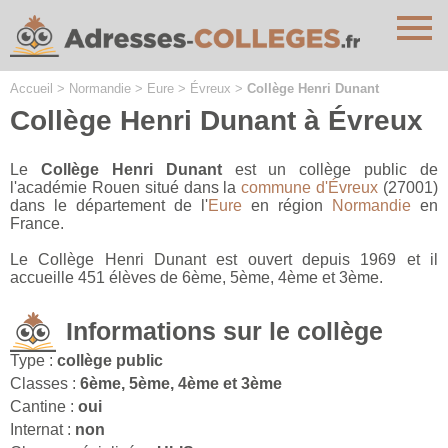
Cookies management panel
Accueil
>
Normandie
>
Eure
>
Évreux
>
Collège Henri Dunant
Collège Henri Dunant à Évreux
Le
Collège Henri Dunant
est un collège public de
l'académie Rouen situé dans la
commune d'Évreux
(27001)
dans le département de l'
Eure
en région
Normandie
en
France.
Le Collège Henri Dunant est ouvert depuis 1969 et il
accueille 451 élèves de 6ème, 5ème, 4ème et 3ème.
Informations sur le collège
Type :
collège public
Classes :
6ème, 5ème, 4ème et 3ème
Cantine :
oui
Internat :
non