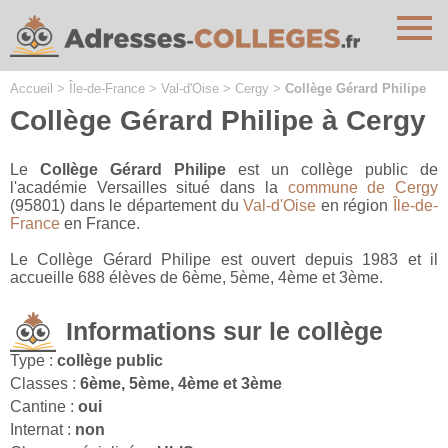
Cookies management panel
Accueil
>
Île-de-France
>
Val-d'Oise
>
Cergy
>
Collège Gérard Philipe
Collège Gérard Philipe à Cergy
Le
Collège Gérard Philipe
est un collège public de
l'académie Versailles situé dans la
commune de Cergy
(95801) dans le département du
Val-d'Oise
en région
Île-de-
France
en France.
Le Collège Gérard Philipe est ouvert depuis 1983 et il
accueille 688 élèves de 6ème, 5ème, 4ème et 3ème.
Informations sur le collège
Type :
collège public
Classes :
6ème, 5ème, 4ème et 3ème
Cantine :
oui
Internat :
non