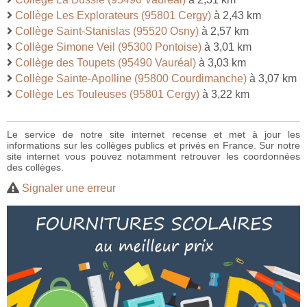
Collège Les Explorateurs (95801 Cergy)
à 2,43 km
Collège Saint-Stanislas (95520 Osny)
à 2,57 km
Collège Simone Veil (95300 Pontoise)
à 3,01 km
Collège des Toupets (95490 Vauréal)
à 3,03 km
Collège Sainte-Apolline (95800 Courdimanche)
à 3,07 km
Collège Les Touleuses (95801 Cergy)
à 3,22 km
Le service de notre site internet recense et met à jour les
informations sur les collèges publics et privés en France. Sur notre
site internet vous pouvez notamment retrouver les coordonnées
des collèges.
Signaler une erreur