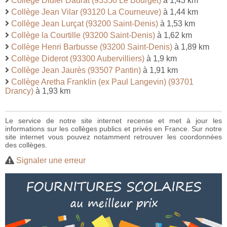
Collège Didier Daurat (93350 Le Bourget)
à 1,43 km
Collège Jean Vilar (93120 La Courneuve)
à 1,44 km
Collège Jean Lurçat (93200 Saint-Denis)
à 1,53 km
Collège la Courtille (93200 Saint-Denis)
à 1,62 km
Collège Henri Barbusse (93200 Saint-Denis)
à 1,89 km
Collège Diderot (93300 Aubervilliers)
à 1,9 km
Collège Jean Jaurès (93507 Pantin)
à 1,91 km
Collège Aretha Franklin (ex Paul Langevin) (93701
Drancy)
à 1,93 km
Le service de notre site internet recense et met à jour les
informations sur les collèges publics et privés en France. Sur notre
site internet vous pouvez notamment retrouver les coordonnées
des collèges.
Signaler une erreur