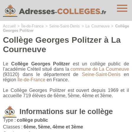
Cookies management panel
Accueil
>
Île-de-France
>
Seine-Saint-Denis
>
La Courneuve
>
Collège
Georges Politzer
Collège Georges Politzer à La
Courneuve
Le
Collège Georges Politzer
est un collège public de
l'académie Créteil situé dans la
commune de La Courneuve
(93120) dans le département de
Seine-Saint-Denis
en
région
Île-de-France
en France.
Le Collège Georges Politzer est ouvert depuis 1969 et il
accueille 719 élèves de 6ème, 5ème, 4ème et 3ème.
Informations sur le collège
Type :
collège public
Classes :
6ème, 5ème, 4ème et 3ème