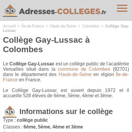
Cookies management panel
Accueil
>
Île-de-France
>
Hauts-de-Seine
>
Colombes
>
Collège Gay-
Lussac
Collège Gay-Lussac à
Colombes
Le
Collège Gay-Lussac
est un collège public de l'académie
Versailles situé dans la
commune de Colombes
(92701)
dans le département des
Hauts-de-Seine
en région
Île-de-
France
en France.
Le Collège Gay-Lussac est ouvert depuis 1972 et il
accueille 528 élèves de 6ème, 5ème, 4ème et 3ème.
Informations sur le collège
Type :
collège public
Classes :
6ème, 5ème, 4ème et 3ème