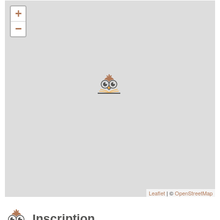
+
−
Leaflet
| ©
OpenStreetMap
Inscription