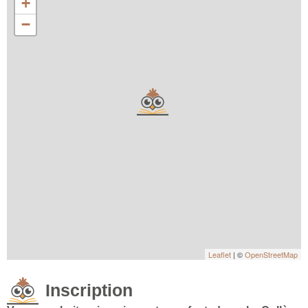
+
−
Leaflet
| ©
OpenStreetMap
Inscription