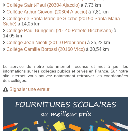
Collège Saint-Paul (20304 Ajaccio)
à 7,73 km
Collège Arthur Giovoni (20304 Ajaccio)
à 7,81 km
Collège de Santa Marie de Sicche (20190 Santa-Maria-
Siché)
à 14,05 km
Collège Paul Bungelmi (20140 Petreto-Bicchisano)
à
14,05 km
Collège Jean Nicoli (20110 Propriano)
à 25,22 km
Collège Camille Borossi (20160 Vico)
à 30,54 km
Le service de notre site internet recense et met à jour les
informations sur les collèges publics et privés en France. Sur notre
site internet vous pouvez notamment retrouver les coordonnées
des collèges.
Signaler une erreur