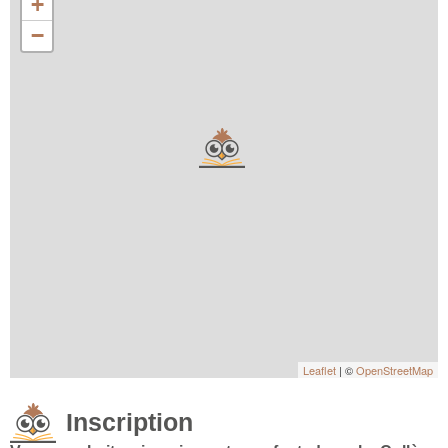
+
−
Leaflet
| ©
OpenStreetMap
Inscription